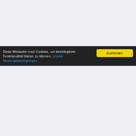
Diese Webseite nutzt Cookies, um bestmögliche
Zustimmen
Funktionalität bieten zu können.
Unsere
Nutzungsbedingungen
SPONSOREN
Swisspool dankt im Namen unserer Sportler, für die Unterstützung