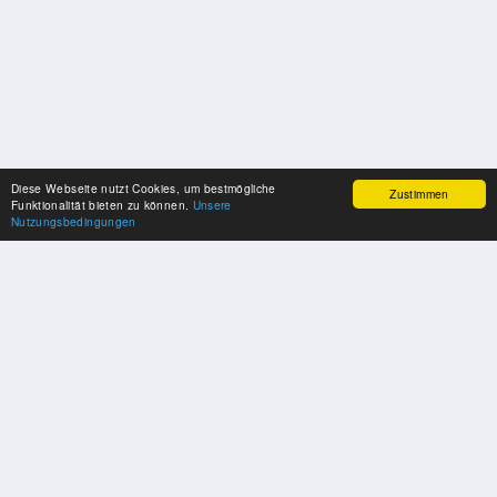
Diese Webseite nutzt Cookies, um bestmögliche
Zustimmen
Funktionalität bieten zu können.
Unsere
Nutzungsbedingungen
SPONSOREN
Swisspool dankt im Namen unserer Sportler, für die Unterstützung