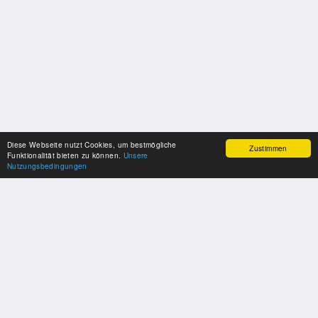
Diese Webseite nutzt Cookies, um bestmögliche
Zustimmen
Funktionalität bieten zu können.
Unsere
Nutzungsbedingungen
SPONSOREN
Swisspool dankt im Namen unserer Sportler, für die Unterstützung