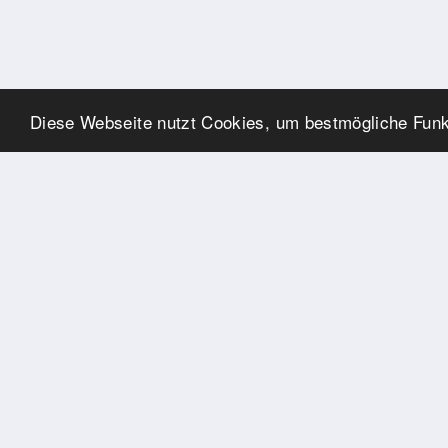
Diese Webseite nutzt Cookies, um bestmögliche Funkt
SPONSOREN
Swisspool dankt im Namen
unserer Sportler, für die
Unterstützung
PARTNER
Nat./Int. Sportverbände &
Organisationen