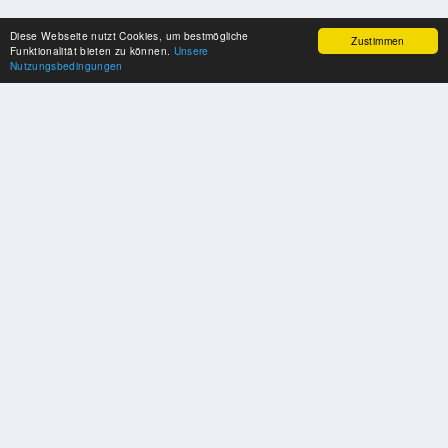
Diese Webseite nutzt Cookies, um bestmögliche
Zustimmen
Funktionalität bieten zu können.
Unsere
Nutzungsbedingungen
SPONSOREN
Swisspool dankt im Namen unserer Sportler, für die Unterstützung
PARTNER
Nat./Int. Sportverbände & Organisationen