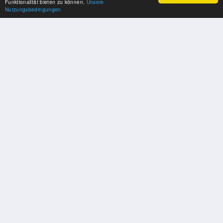
Funktionalität bieten zu können.
Unsere
Nutzungsbedingungen
SPONSOREN
Swisspool dankt im Namen unserer Sportler, für die Unterstützung
PARTNER
Nat./Int. Sportverbände & Organisationen