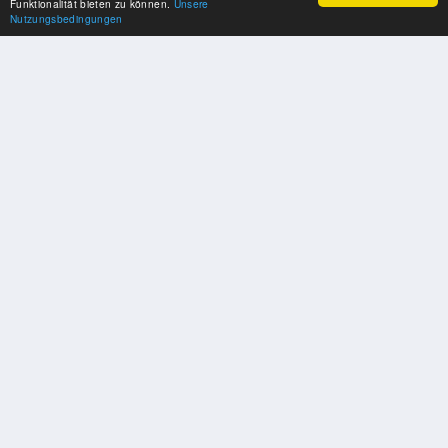
Funktionalität bieten zu können.
Unsere
Nutzungsbedingungen
SPONSOREN
Swisspool dankt im Namen unserer Sportler, für die Unterstützung
PARTNER
Nat./Int. Sportverbände & Organisationen