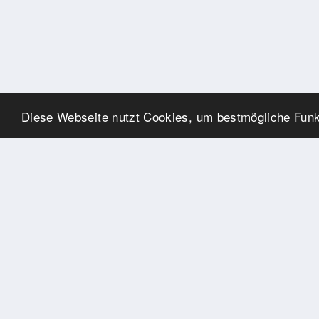
Diese Webseite nutzt Cookies, um bestmögliche Funkt
SPONSOREN
Swisspool dankt im Namen
unserer Sportler, für die
Unterstützung
PARTNER
Nat./Int. Sportverbände &
Organisationen