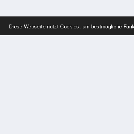
Diese Webseite nutzt Cookies, um bestmögliche Funkt
SPONSOREN
Swisspool dankt im Namen
unserer Sportler, für die
Unterstützung
PARTNER
Nat./Int. Sportverbände &
Organisationen