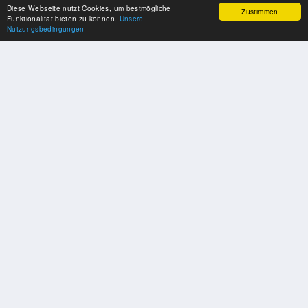
Diese Webseite nutzt Cookies, um bestmögliche
Zustimmen
Funktionalität bieten zu können.
Unsere
Nutzungsbedingungen
SPONSOREN
Swisspool dankt im Namen unserer Sportler, für die Unterstützung
PARTNER
Nat./Int. Sportverbände & Organisationen