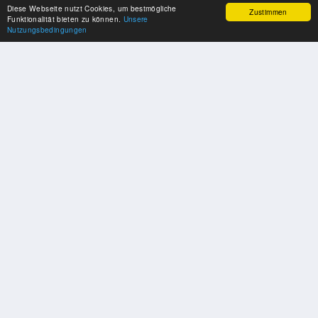
Diese Webseite nutzt Cookies, um bestmögliche
Zustimmen
Funktionalität bieten zu können.
Unsere
Nutzungsbedingungen
SPONSOREN
Swisspool dankt im Namen unserer Sportler, für die Unterstützung
PARTNER
Nat./Int. Sportverbände & Organisationen