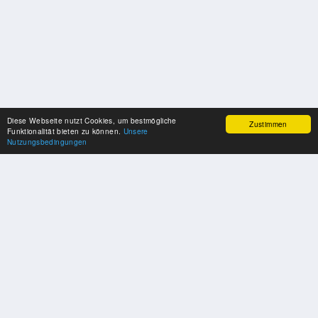
Diese Webseite nutzt Cookies, um bestmögliche
Zustimmen
Funktionalität bieten zu können.
Unsere
Nutzungsbedingungen
SPONSOREN
Swisspool dankt im Namen unserer Sportler, für die Unterstützung