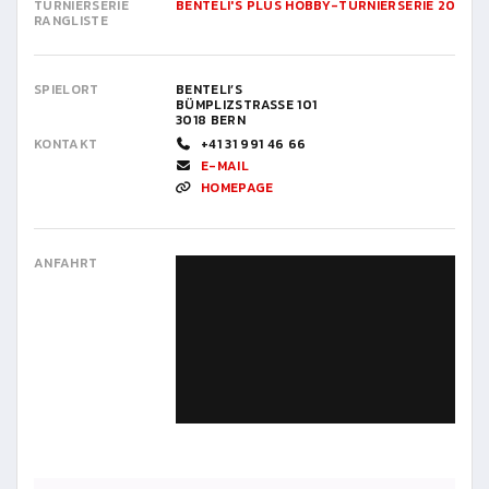
TURNIERSERIE
BENTELI'S PLUS HOBBY-TURNIERSERIE 2026
RANGLISTE
SPIELORT
BENTELI’S
BÜMPLIZSTRASSE 101
3018 BERN
KONTAKT
+41 31 991 46 66
E-MAIL
HOMEPAGE
ANFAHRT