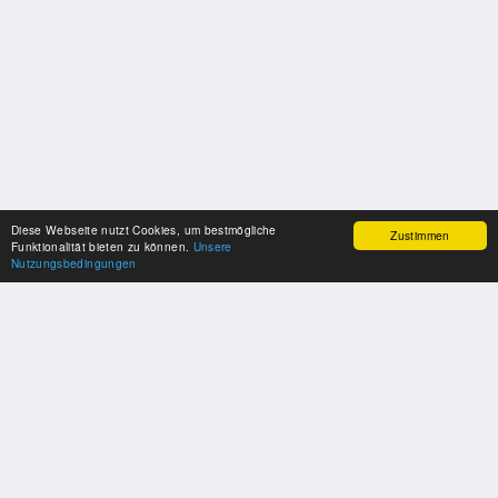
Diese Webseite nutzt Cookies, um bestmögliche
Zustimmen
Funktionalität bieten zu können.
Unsere
Nutzungsbedingungen
SPONSOREN
Swisspool dankt im Namen unserer Sportler, für die Unterstützung