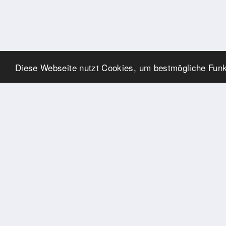
Diese Webseite nutzt Cookies, um bestmögliche Funkt
SPONSOREN
Swisspool dankt im Namen
unserer Sportler, für die
Unterstützung
PARTNER
Nat./Int. Sportverbände &
Organisationen