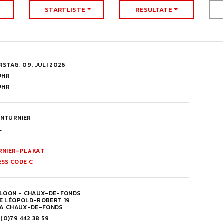
STARTLISTE
RESULTATE
STAG, 09. JULI 2026
UHR
UHR
NTURNIER
L
RNIER-PLAKAT
ESS CODE C
ALOON - CHAUX-DE-FONDS
E LÉOPOLD-ROBERT 19
LA CHAUX-DE-FONDS
 (0)79 442 38 59