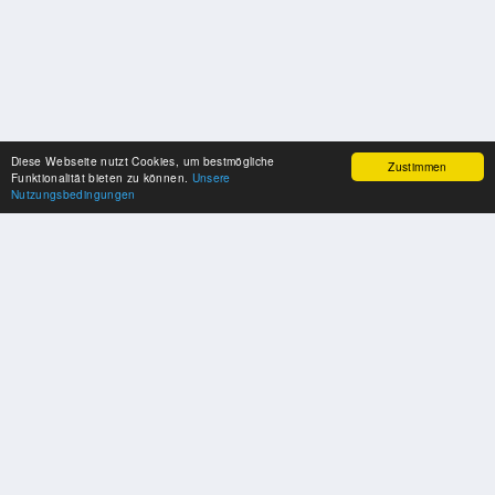
Diese Webseite nutzt Cookies, um bestmögliche
Zustimmen
Funktionalität bieten zu können.
Unsere
Nutzungsbedingungen
SPONSOREN
Swisspool dankt im Namen unserer Sportler, für die Unterstützung
PARTNER