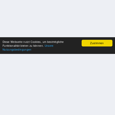
Diese Webseite nutzt Cookies, um bestmögliche
Zustimmen
Funktionalität bieten zu können.
Unsere
Nutzungsbedingungen
SPONSOREN
Swisspool dankt im Namen unserer Sportler, für die Unterstützung