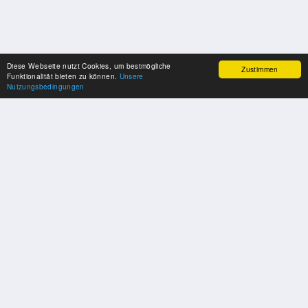
Diese Webseite nutzt Cookies, um bestmögliche
Zustimmen
Funktionalität bieten zu können.
Unsere
Nutzungsbedingungen
SPONSOREN
Swisspool dankt im Namen unserer Sportler, für die Unterstützung
PARTNER
Nat./Int. Sportverbände & Organisationen