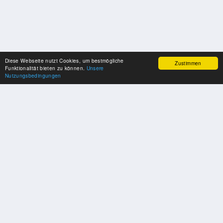
Diese Webseite nutzt Cookies, um bestmögliche
Zustimmen
Funktionalität bieten zu können.
Unsere
Nutzungsbedingungen
SPONSOREN
Swisspool dankt im Namen unserer Sportler, für die Unterstützung
PARTNER
Nat./Int. Sportverbände & Organisationen