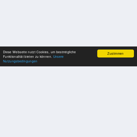
Diese Webseite nutzt Cookies, um bestmögliche
Zustimmen
Funktionalität bieten zu können.
Unsere
Nutzungsbedingungen
SPONSOREN
Swisspool dankt im Namen unserer Sportler, für die Unterstützung