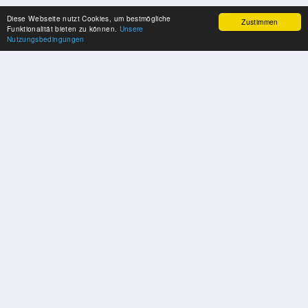
Diese Webseite nutzt Cookies, um bestmögliche
Zustimmen
Funktionalität bieten zu können.
Unsere
Nutzungsbedingungen
SPONSOREN
Swisspool dankt im Namen unserer Sportler, für die Unterstützung
PARTNER
Nat./Int. Sportverbände & Organisationen