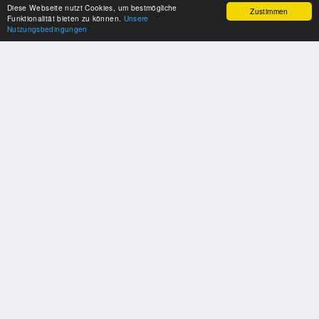
Diese Webseite nutzt Cookies, um bestmögliche
Zustimmen
Funktionalität bieten zu können.
Unsere
Nutzungsbedingungen
SPONSOREN
Swisspool dankt im Namen unserer Sportler, für die Unterstützung
PARTNER
Nat./Int. Sportverbände & Organisationen