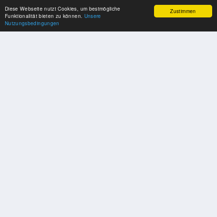
Diese Webseite nutzt Cookies, um bestmögliche
Zustimmen
Funktionalität bieten zu können.
Unsere
Nutzungsbedingungen
SPONSOREN
Swisspool dankt im Namen unserer Sportler, für die Unterstützung
PARTNER
Nat./Int. Sportverbände & Organisationen