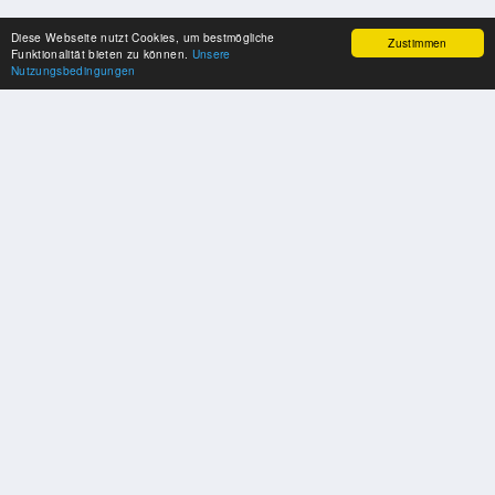
Diese Webseite nutzt Cookies, um bestmögliche
Zustimmen
Funktionalität bieten zu können.
Unsere
Nutzungsbedingungen
SPONSOREN
Swisspool dankt im Namen unserer Sportler, für die Unterstützung
PARTNER
Nat./Int. Sportverbände & Organisationen