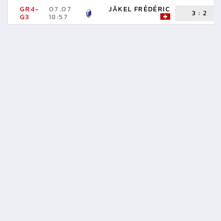
GR4-
07.07
JÄKEL FRÉDÉRIC
3
:
2
G3
18:57