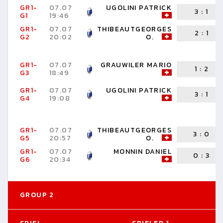
GR1-
07.07
UGOLINI PATRICK
3
:
1
G1
19:46
GR1-
07.07
THIBEAUTGEORGES
2
:
1
G2
20:02
O.
GR1-
07.07
GRAUWILER MARIO
1
:
2
G3
18:49
GR1-
07.07
UGOLINI PATRICK
3
:
1
G4
19:08
GR1-
07.07
THIBEAUTGEORGES
3
:
0
G5
20:57
O.
GR1-
07.07
MONNIN DANIEL
0
:
3
G6
20:34
GROUP 2