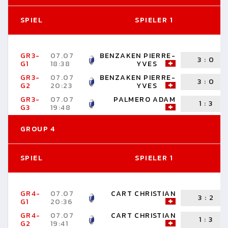
SPIEL
SPIELER 1
GR3-
07.07
BENZAKEN PIERRE-
3
:
0
G1
18:38
YVES
GR3-
07.07
BENZAKEN PIERRE-
3
:
0
G2
20:23
YVES
GR3-
07.07
PALMERO ADAM
1
:
3
G3
19:48
GROUP 4
SPIEL
SPIELER 1
GR4-
07.07
CART CHRISTIAN
3
:
2
G1
20:36
GR4-
07.07
CART CHRISTIAN
1
:
3
G2
19:41