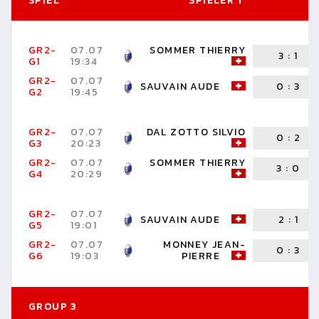
SPIEL
SPIELER 1
GR2-
07.07
SOMMER THIERRY
3
:
1
G1
19:34
GR2-
07.07
SAUVAIN AUDE
0
:
3
G2
19:45
GR2-
07.07
DAL ZOTTO SILVIO
0
:
2
G3
20:23
GR2-
07.07
SOMMER THIERRY
3
:
0
G4
20:29
GR2-
07.07
SAUVAIN AUDE
2
:
1
G5
19:01
GR2-
07.07
MONNEY JEAN-
0
:
3
G6
19:03
PIERRE
GROUP 3