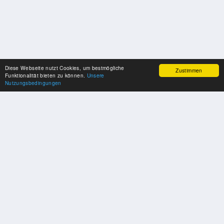
Diese Webseite nutzt Cookies, um bestmögliche
Zustimmen
Funktionalität bieten zu können.
Unsere
Nutzungsbedingungen
SPONSOREN
Swisspool dankt im Namen unserer Sportler, für die Unterstützung
PARTNER