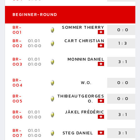
BEGINNER-ROUND
BR-
SOMMER THIERRY
0
:
0
001
BR-
01.01
CART CHRISTIAN
1
:
3
002
01:00
BR-
01.01
MONNIN DANIEL
3
:
1
003
01:00
BR-
W.O.
0
:
0
004
BR-
THIBEAUTGEORGES
0
:
0
005
O.
BR-
01.01
JÄKEL FRÉDÉRIC
3
:
1
006
01:00
BR-
01.01
STEG DANIEL
3
:
1
007
01:00