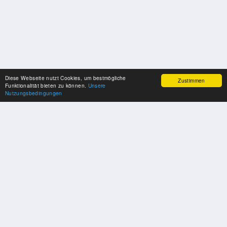
Diese Webseite nutzt Cookies, um bestmögliche
Zustimmen
Funktionalität bieten zu können.
Unsere
Nutzungsbedingungen
SPONSOREN
Swisspool dankt im Namen unserer Sportler, für die Unterstützung