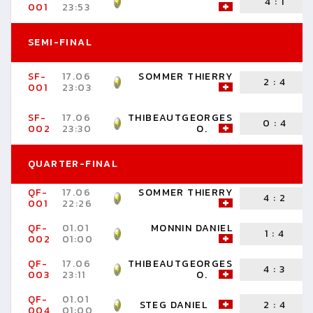
4
:
1
001
23:53
SEMI-FINAL
SF-
17.06
SOMMER THIERRY
2
:
4
001
23:03
SF-
17.06
THIBEAUTGEORGES
0
:
4
002
23:30
O.
QUARTER-FINAL
QF-
17.06
SOMMER THIERRY
4
:
2
001
22:26
QF-
01.01
MONNIN DANIEL
1
:
4
002
01:00
QF-
17.06
THIBEAUTGEORGES
4
:
3
003
23:11
O.
QF-
01.01
STEG DANIEL
2
:
4
004
01:00