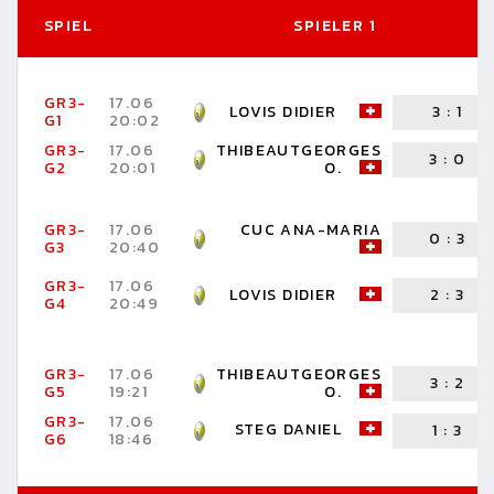
SPIEL
SPIELER 1
GR3-
17.06
LOVIS DIDIER
3
:
1
G1
20:02
GR3-
17.06
THIBEAUTGEORGES
3
:
0
G2
20:01
O.
GR3-
17.06
CUC ANA-MARIA
0
:
3
G3
20:40
GR3-
17.06
LOVIS DIDIER
2
:
3
G4
20:49
GR3-
17.06
THIBEAUTGEORGES
3
:
2
G5
19:21
O.
GR3-
17.06
STEG DANIEL
1
:
3
G6
18:46