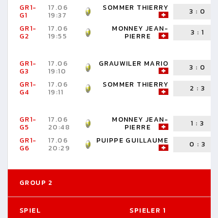
GR1-
17.06
SOMMER THIERRY
3
:
0
G1
19:37
GR1-
17.06
MONNEY JEAN-
3
:
1
G2
19:55
PIERRE
GR1-
17.06
GRAUWILER MARIO
3
:
0
G3
19:10
GR1-
17.06
SOMMER THIERRY
2
:
3
G4
19:11
GR1-
17.06
MONNEY JEAN-
1
:
3
G5
20:48
PIERRE
GR1-
17.06
PUIPPE GUILLAUME
0
:
3
G6
20:29
GROUP 2
SPIEL
SPIELER 1