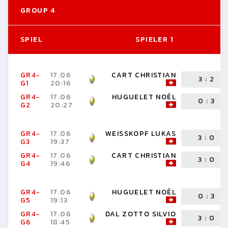
GROUP 4
SPIEL
SPIELER 1
GR4-
17.06
CART CHRISTIAN
3
:
2
G1
20:16
GR4-
17.06
HUGUELET NOËL
0
:
3
G2
20:27
GR4-
17.06
WEISSKOPF LUKAS
3
:
0
G3
19:37
GR4-
17.06
CART CHRISTIAN
3
:
0
G4
19:46
GR4-
17.06
HUGUELET NOËL
0
:
3
G5
19:13
GR4-
17.06
DAL ZOTTO SILVIO
3
:
0
G6
18:45