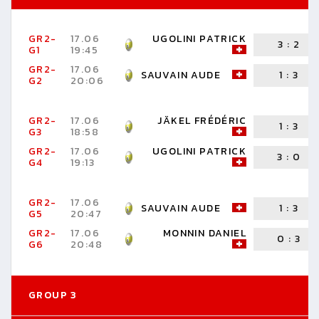
GR2-
17.06
UGOLINI PATRICK
3
:
2
G1
19:45
GR2-
17.06
SAUVAIN AUDE
1
:
3
G2
20:06
GR2-
17.06
JÄKEL FRÉDÉRIC
1
:
3
G3
18:58
GR2-
17.06
UGOLINI PATRICK
3
:
0
G4
19:13
GR2-
17.06
SAUVAIN AUDE
1
:
3
G5
20:47
GR2-
17.06
MONNIN DANIEL
0
:
3
G6
20:48
GROUP 3