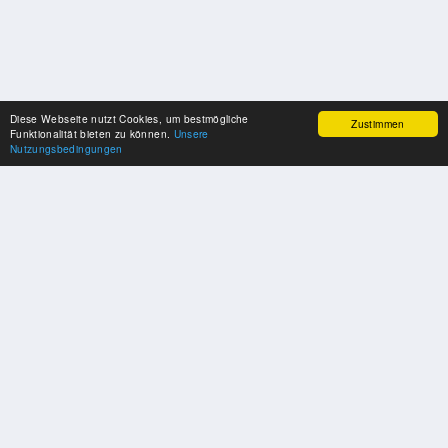
Diese Webseite nutzt Cookies, um bestmögliche
Zustimmen
Funktionalität bieten zu können.
Unsere
Nutzungsbedingungen
SPONSOREN
Swisspool dankt im Namen unserer Sportler, für die Unterstützung
PARTNER
Nat./Int. Sportverbände & Organisationen