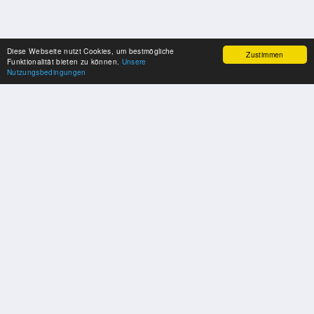
Diese Webseite nutzt Cookies, um bestmögliche
Zustimmen
Funktionalität bieten zu können.
Unsere
Nutzungsbedingungen
SPONSOREN
Swisspool dankt im Namen unserer Sportler, für die Unterstützung
PARTNER
Nat./Int. Sportverbände & Organisationen