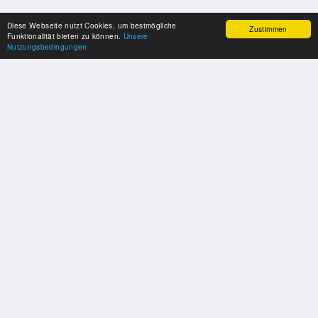
Diese Webseite nutzt Cookies, um bestmögliche
Zustimmen
Funktionalität bieten zu können.
Unsere
Nutzungsbedingungen
SPONSOREN
Swisspool dankt im Namen unserer Sportler, für die Unterstützung
PARTNER
Nat./Int. Sportverbände & Organisationen