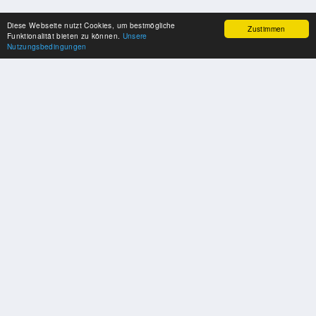
Diese Webseite nutzt Cookies, um bestmögliche
Zustimmen
Funktionalität bieten zu können.
Unsere
Nutzungsbedingungen
SPONSOREN
Swisspool dankt im Namen unserer Sportler, für die Unterstützung
PARTNER
Nat./Int. Sportverbände & Organisationen