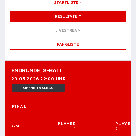
STARTLISTE
RESULTATE
LIVESTREAM
RANGLISTE
ENDRUNDE,
8-BALL
20.05.2026 22:00 UHR
ÖFFNE TABLEAU
FINAL
PLAYER
PLAYER
GME
1
2