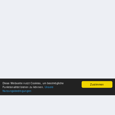
Diese Webseite nutzt Cookies, um bestmögliche
Zustimmen
Funktionalität bieten zu können.
Unsere
Nutzungsbedingungen
SPONSOREN
Swisspool dankt im Namen unserer Sportler, für die Unterstützung