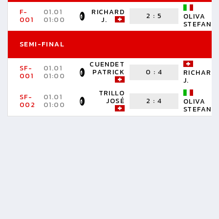
F-
01.01
RICHARD
2
:
5
OLIVA
001
01:00
J.
STEFANO
SEMI-FINAL
CUENDET
SF-
01.01
PATRICK
0
:
4
RICHARD
001
01:00
J.
TRILLO
SF-
01.01
JOSÉ
2
:
4
OLIVA
002
01:00
STEFANO