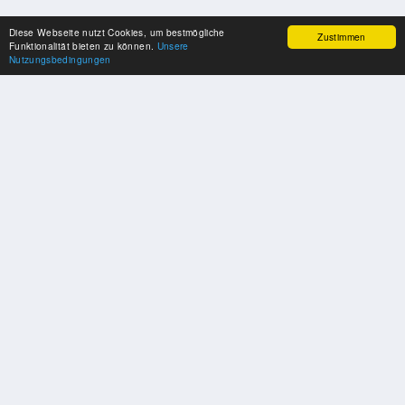
Diese Webseite nutzt Cookies, um bestmögliche
Zustimmen
Funktionalität bieten zu können.
Unsere
Nutzungsbedingungen
SPONSOREN
Swisspool dankt im Namen unserer Sportler, für die Unterstützung
PARTNER
Nat./Int. Sportverbände & Organisationen