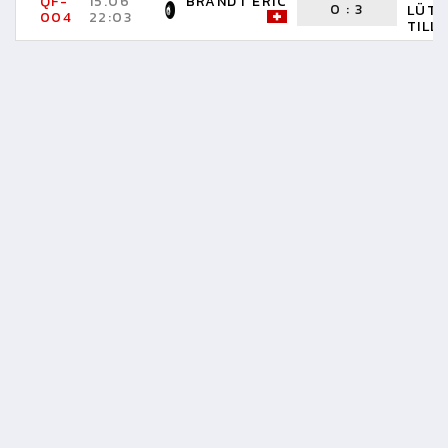
QF-
15.06
BRANDT ERIC
0
:
3
LÜTH
004
22:03
TILL