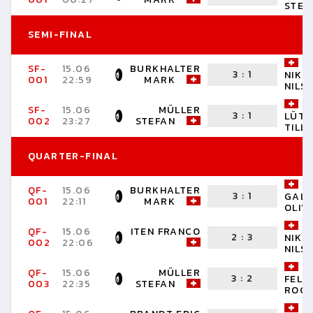
STEF
SEMI-FINAL
SF-
15.06
BURKHALTER
3
:
1
NIKL
001
22:59
MARK
NILS
SF-
15.06
MÜLLER
3
:
1
LÜTH
002
23:27
STEFAN
TILL
QUARTER-FINAL
QF-
15.06
BURKHALTER
3
:
1
GALL
001
22:11
MARK
OLIV
QF-
15.06
ITEN FRANCO
2
:
3
NIKL
002
22:06
NILS
QF-
15.06
MÜLLER
3
:
2
FELB
003
22:35
STEFAN
ROG