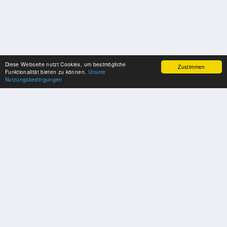
Diese Webseite nutzt Cookies, um bestmögliche
Zustimmen
Funktionalität bieten zu können.
Unsere
Nutzungsbedingungen
SPONSOREN
Swisspool dankt im Namen unserer Sportler, für die Unterstützung
PARTNER
Nat./Int. Sportverbände & Organisationen