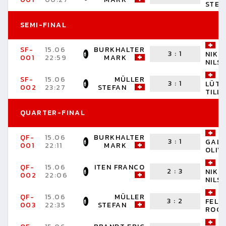
STEF
SEMI-FINAL
SF-
15.06
BURKHALTER
3
:
1
NIKL
001
22:59
MARK
NILS
SF-
15.06
MÜLLER
3
:
1
LÜTH
002
23:27
STEFAN
TILL
QUARTER-FINAL
QF-
15.06
BURKHALTER
3
:
1
GALL
001
22:11
MARK
OLIV
QF-
15.06
ITEN FRANCO
2
:
3
NIKL
002
22:06
NILS
QF-
15.06
MÜLLER
3
:
2
FELB
003
22:35
STEFAN
ROG