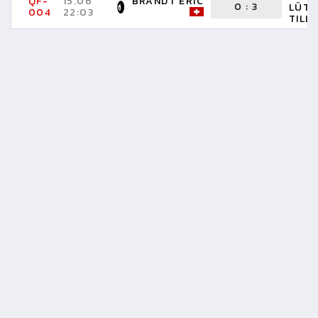
QF-
15.06
BRANDT ERIC
0
:
3
LÜTH
004
22:03
TILL