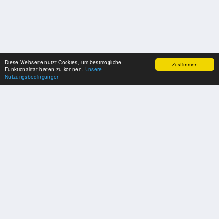
Diese Webseite nutzt Cookies, um bestmögliche
Zustimmen
Funktionalität bieten zu können.
Unsere
Nutzungsbedingungen
SPONSOREN
Swisspool dankt im Namen unserer Sportler, für die Unterstützung
PARTNER
Nat./Int. Sportverbände & Organisationen