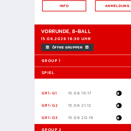
INFO
ANMELDUNG
VORRUNDE,
8-BALL
15.06.2026 18:30 UHR
ÖFFNE GRUPPEN
GROUP 1
SPIEL
GR1-G1
15.06 19:17
GR1-G2
15.06 21:12
GR1-G3
15.06 20:19
GROUP 2