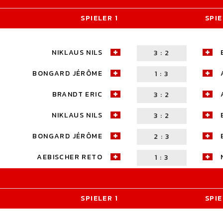
SPIELER 1
SPIE
NIKLAUS NILS
3
:
2
BONGARD JÉRÔME
1
:
3
BRANDT ERIC
3
:
2
NIKLAUS NILS
3
:
2
BONGARD JÉRÔME
2
:
3
AEBISCHER RETO
1
:
3
SPIELER 1
SPIE