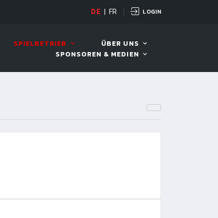
LOGIN
H POT OPEN
DE
|
FR
12. AUG. 2026, 19:00
SPIELBETRIEB
ÜBER UNS
SPONSOREN & MEDIEN