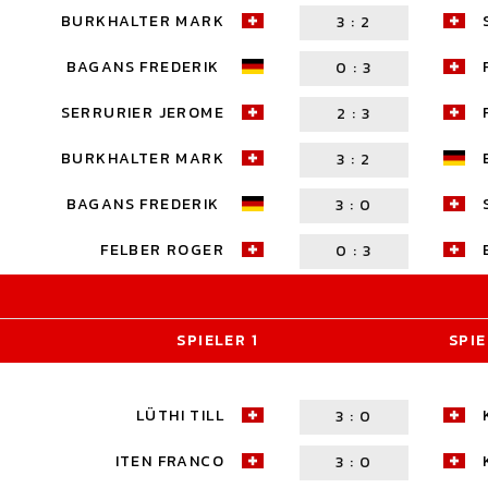
BURKHALTER MARK
3
:
2
BAGANS FREDERIK
0
:
3
SERRURIER JEROME
2
:
3
BURKHALTER MARK
3
:
2
BAGANS FREDERIK
3
:
0
FELBER ROGER
0
:
3
SPIELER 1
SPIE
LÜTHI TILL
3
:
0
ITEN FRANCO
3
:
0