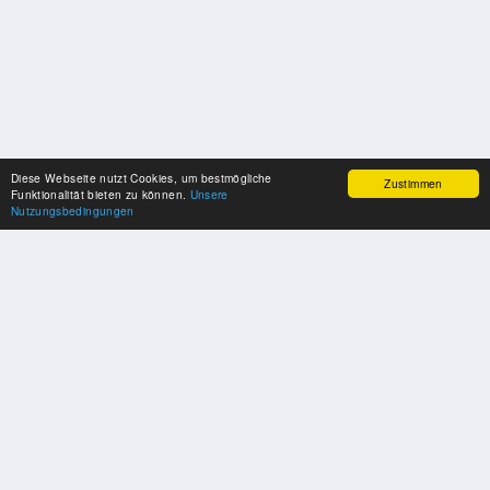
Diese Webseite nutzt Cookies, um bestmögliche
Zustimmen
Funktionalität bieten zu können.
Unsere
Nutzungsbedingungen
SPONSOREN
Swisspool dankt im Namen unserer Sportler, für die Unterstützung