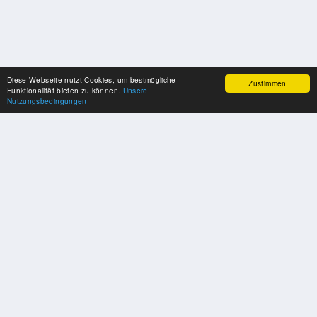
Diese Webseite nutzt Cookies, um bestmögliche
Zustimmen
Funktionalität bieten zu können.
Unsere
Nutzungsbedingungen
SPONSOREN
Swisspool dankt im Namen unserer Sportler, für die Unterstützung
PARTNER
Nat./Int. Sportverbände & Organisationen