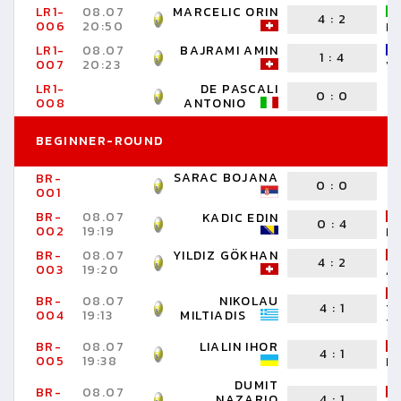
LR1-
08.07
MARCELIC ORIN
4
:
2
006
20:50
M
LR1-
08.07
BAJRAMI AMIN
1
:
4
007
20:23
V
LR1-
DE PASCALI
0
:
0
008
ANTONIO
BEGINNER-ROUND
SARAC BOJANA
BR-
0
:
0
001
BR-
08.07
KADIC EDIN
0
:
4
002
19:19
L
BR-
08.07
YILDIZ GÖKHAN
4
:
2
003
19:20
A
BR-
08.07
NIKOLAU
4
:
1
T
004
19:13
MILTIADIS
T
BR-
08.07
LIALIN IHOR
4
:
1
005
19:38
M
DUMIT
BR-
08.07
NAZARIO
4
:
1