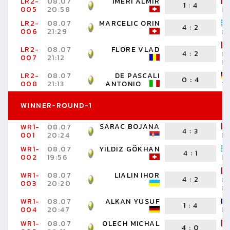
LR2-
08.07
IMERI ALMIR
1
:
4
005
20:58
L
LR2-
08.07
MARCELIC ORIN
4
:
2
006
21:29
MI
LR2-
08.07
FLORE VLAD
4
:
2
N
007
21:12
B
LR2-
08.07
DE PASCALI
0
:
4
008
21:13
ANTONIO
Y
WINNER-ROUND-1
SARAC BOJANA
WR1-
08.07
4
:
3
001
20:24
L
WR1-
08.07
YILDIZ GÖKHAN
4
:
1
002
19:56
MI
WR1-
08.07
LIALIN IHOR
4
:
2
N
003
20:20
B
WR1-
08.07
ALKAN YUSUF
1
:
4
004
20:47
I
WR1-
08.07
OLECH MICHAL
4
:
0