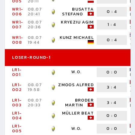
005
20:11
R
WR1-
08.07
BUSATTA
0
:
4
006
20:41
STEFANO
M
WR1-
08.07
KRYEZIU AGIM
1
:
4
007
20:36
S
WR1-
08.07
KUNZ MICHAEL
0
:
4
T
008
19:44
T
LOSER-ROUND-1
LR1-
W.O.
0
:
0
001
E
LR1-
08.07
ZMOOS ALFRED
3
:
4
T
002
19:58
T
LR1-
08.07
BRODER
3
:
4
003
20:33
MARTIN
D
LR1-
MÜLLER BEAT
0
:
0
004
LR1-
W.O.
0
:
0
005
A