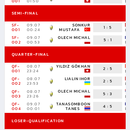
001
01:50
M
SEMI-FINAL
SF-
09.07
SONKUR
1
:
5
001
00:24
MUSTAFA
L
SF-
09.07
OLECH MICHAL
5
:
1
002
00:53
I
QUARTER-FINAL
QF-
08.07
YILDIZ GÖKHAN
2
:
5
001
23:24
M
QF-
08.07
LIALIN IHOR
2
:
5
002
23:53
L
OLECH MICHAL
QF-
08.07
5
:
3
003
23:26
B
QF-
09.07
TANASOMBOON
4
:
5
004
00:01
TANES
I
LOSER-QUALIFICATION