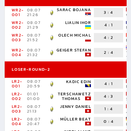
SARAC BOJANA
WR2-
08.07
3
:
4
001
21:26
G
WR2-
08.07
LIALIN IHOR
4
:
1
002
21:29
I
WR2-
08.07
OLECH MICHAL
4
:
2
003
21:52
M
WR2-
08.07
GEIGER STEFAN
2
:
4
T
004
21:32
T
LOSER-ROUND-2
LR2-
08.07
KADIC EDIN
4
:
1
001
20:59
R
LR2-
01.01
TERSCHAWETZ
4
:
3
002
01:00
THOMAS
S
LR2-
08.07
JENNY DANIEL
1
:
4
003
21:13
A
LR2-
08.07
MÜLLER BEAT
0
:
4
004
20:47
M