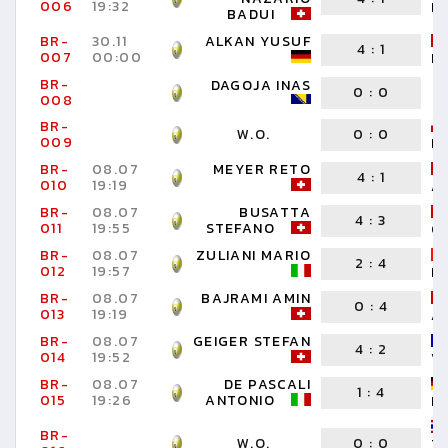
006
19:32
D
BADUI
BR-
30.11
ALKAN YUSUF
4
:
1
007
00:00
B
BR-
DAGOJA INAS
0
:
0
008
BR-
W.O.
0
:
0
009
M
BR-
08.07
MEYER RETO
4
:
1
010
19:19
A
BR-
08.07
BUSATTA
4
:
3
011
19:55
STEFANO
O
BR-
08.07
ZULIANI MARIO
2
:
4
012
19:57
M
BR-
08.07
BAJRAMI AMIN
0
:
4
013
19:19
A
BR-
08.07
GEIGER STEFAN
4
:
2
014
19:52
V
BR-
08.07
DE PASCALI
1
:
4
015
19:26
ANTONIO
M
BR-
W.O.
0
:
0
T