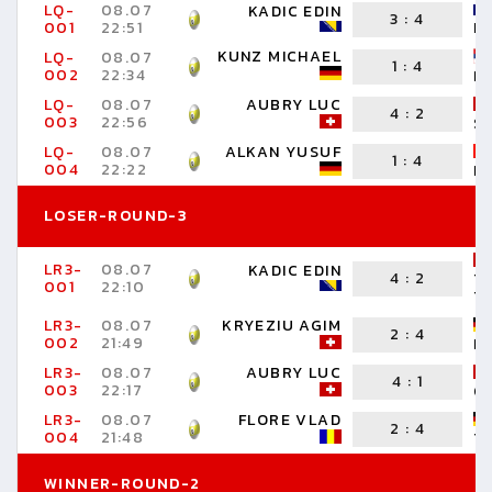
LQ-
08.07
KADIC EDIN
3
:
4
001
22:51
I
KUNZ MICHAEL
LQ-
08.07
1
:
4
002
22:34
B
LQ-
08.07
AUBRY LUC
4
:
2
003
22:56
S
LQ-
08.07
ALKAN YUSUF
1
:
4
004
22:22
M
LOSER-ROUND-3
LR3-
08.07
KADIC EDIN
4
:
2
T
001
22:10
T
LR3-
08.07
KRYEZIU AGIM
2
:
4
002
21:49
M
LR3-
08.07
AUBRY LUC
4
:
1
003
22:17
O
LR3-
08.07
FLORE VLAD
2
:
4
004
21:48
Y
WINNER-ROUND-2