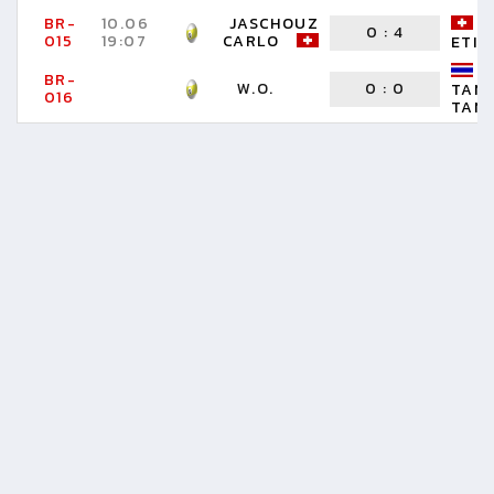
BR-
10.06
JASCHOUZ
0
:
4
015
19:07
CARLO
ETIE
BR-
W.O.
0
:
0
TAN
016
TAN