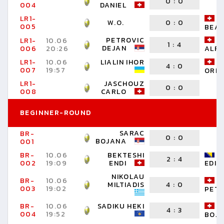
0
:
0
004
DANIEL
LR1-
W.O.
0
:
0
005
BEA
PETROVIC
LR1-
10.06
1
:
4
DEJAN
006
20:26
ALFR
LR1-
10.06
LIALIN IHOR
4
:
0
007
19:57
ORIN
LR1-
JASCHOUZ
0
:
0
008
CARLO
BEGINNER-ROUND
SARAC
BR-
0
:
0
BOJANA
001
BR-
10.06
BEKTESHI
2
:
4
002
19:09
ENDI
EDIN
NIKOLAU
BR-
10.06
MILTIADIS
4
:
0
003
19:02
PET
BR-
10.06
SADIKU HEKI
4
:
3
004
19:52
BOJ