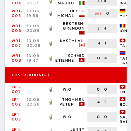
3
:
4
004
20:39
MAURO
INAS
WR1-
10.06
OLECH
:
0
DNS
005
19:58
MICHAL
YUS
BEKTESHI
WR1-
10.06
BRENDON
3
:
4
006
20:39
IONU
WR1-
10.06
KASEMI ALI
4
:
1
007
20:08
TAU
WR1-
10.06
SCHMID
0
:
4
TAN
008
19:47
ETIENNE
TAN
LOSER-ROUND-1
LR1-
W.O.
0
:
0
001
ENDI
LR1-
10.06
THOMMEN
4
:
2
002
20:38
PETER
BOJ
LR1-
W.O.
0
:
0
NAZ
003
BADU
LR1-
JENNY