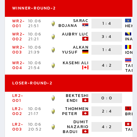
WINNER-ROUND-2
SARAC
WR2-
10.06
1
:
4
BOJANA
HEKI
001
21:51
WR2-
10.06
AUBRY LUC
3
:
4
002
21:21
INAS
WR2-
10.06
ALKAN
1
:
4
003
21:39
YUSUF
IONU
WR2-
10.06
KASEMI ALI
4
:
2
TAN
004
21:54
TAN
LOSER-ROUND-2
LR2-
BEKTESHI
0
:
0
001
ENDI
LR2-
10.06
THOMMEN
2
:
4
002
21:17
PETER
BRE
DUMIT
LR2-
10.06
NAZARIO
4
:
2
003
20:52
TAU
BADUI