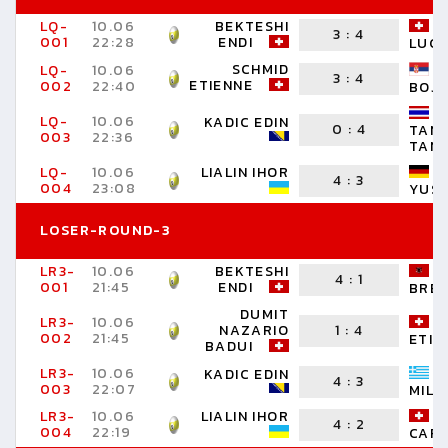
LQ-
10.06
BEKTESHI
3
:
4
001
22:28
ENDI
LUC
SCHMID
LQ-
10.06
3
:
4
ETIENNE
002
22:40
BOJ
LQ-
10.06
KADIC EDIN
0
:
4
TAN
003
22:36
TAN
LQ-
10.06
LIALIN IHOR
4
:
3
004
23:08
YUS
LOSER-ROUND-3
LR3-
10.06
BEKTESHI
4
:
1
001
21:45
ENDI
BRE
DUMIT
LR3-
10.06
NAZARIO
1
:
4
002
21:45
ETIE
BADUI
LR3-
10.06
KADIC EDIN
4
:
3
003
22:07
MILT
LR3-
10.06
LIALIN IHOR
4
:
2
004
22:19
CAR