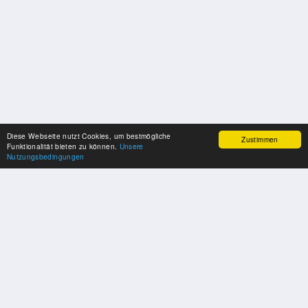
Diese Webseite nutzt Cookies, um bestmögliche
Zustimmen
Funktionalität bieten zu können.
Unsere
Nutzungsbedingungen
SPONSOREN
Swisspool dankt im Namen unserer Sportler, für die Unterstützung