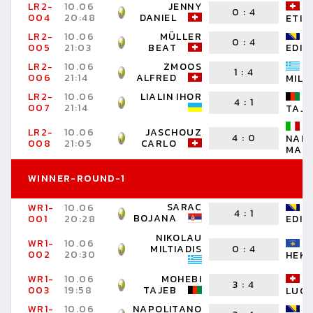
LR2-
10.06
JENNY
0
:
4
004
20:48
DANIEL
ETIE
LR2-
10.06
MÜLLER
0
:
4
005
21:03
BEAT
EDIN
LR2-
10.06
ZMOOS
1
:
4
006
21:14
ALFRED
MILT
LR2-
10.06
LIALIN IHOR
4
:
1
007
21:14
TAJE
LR2-
10.06
JASCHOUZ
4
:
0
NAP
008
21:05
CARLO
MAU
WINNER-ROUND-1
SARAC
WR1-
10.06
4
:
1
BOJANA
001
20:28
EDIN
NIKOLAU
WR1-
10.06
MILTIADIS
0
:
4
002
20:30
HEKI
WR1-
10.06
MOHEBI
3
:
4
003
19:58
TAJEB
LUC
WR1-
10.06
NAPOLITANO