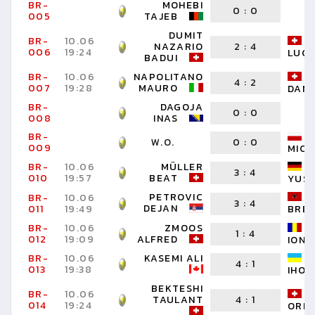
BR-
MOHEBI
0
:
0
005
TAJEB
DUMIT
BR-
10.06
NAZARIO
2
:
4
006
19:24
LUC
BADUI
BR-
10.06
NAPOLITANO
4
:
2
007
19:28
MAURO
DANI
BR-
DAGOJA
0
:
0
008
INAS
BR-
W.O.
0
:
0
009
MICH
BR-
10.06
MÜLLER
3
:
4
010
19:57
BEAT
YUS
PETROVIC
BR-
10.06
3
:
4
DEJAN
011
19:49
BRE
BR-
10.06
ZMOOS
1
:
4
012
19:09
ALFRED
IONU
BR-
10.06
KASEMI ALI
4
:
1
013
19:38
IHOR
BEKTESHI
BR-
10.06
TAULANT
4
:
1
014
19:24
ORIN