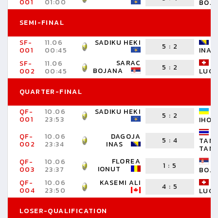
001
01:00
BOJ
SEMI-FINAL
SF-
11.06
SADIKU HEKI
5
:
2
001
00:45
INAS
SARAC
SF-
11.06
5
:
2
BOJANA
002
00:45
LUC
QUARTER-FINAL
QF-
10.06
SADIKU HEKI
5
:
2
001
23:53
IHOR
QF-
10.06
DAGOJA
5
:
4
TAN
002
23:34
INAS
TAN
FLOREA
QF-
10.06
1
:
5
IONUT
003
23:37
BOJ
QF-
10.06
KASEMI ALI
4
:
5
004
23:50
LUC
LOSER-QUALIFICATION