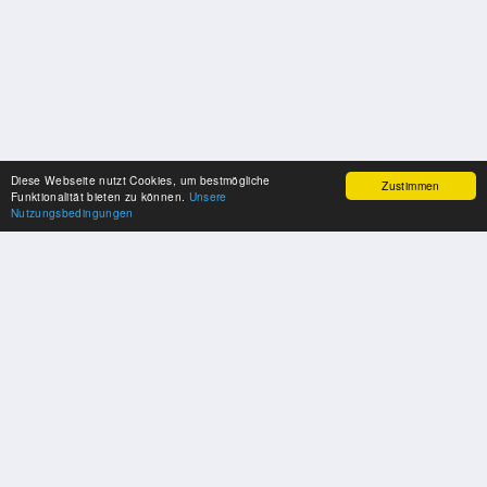
Diese Webseite nutzt Cookies, um bestmögliche
Zustimmen
Funktionalität bieten zu können.
Unsere
Nutzungsbedingungen
SPONSOREN
Swisspool dankt im Namen unserer Sportler, für die Unterstützung