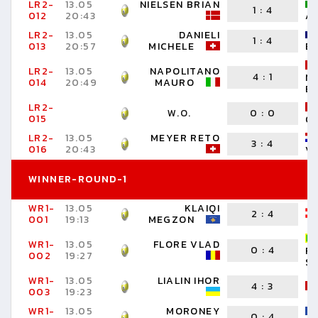
LR2-
13.05
NIELSEN BRIAN
1
:
4
012
20:43
A
LR2-
13.05
DANIELI
1
:
4
013
20:57
MICHELE
ED
LR2-
13.05
NAPOLITANO
4
:
1
N
014
20:49
MAURO
B
LR2-
W.O.
0
:
0
015
O
LR2-
13.05
MEYER RETO
3
:
4
016
20:43
VE
WINNER-ROUND-1
WR1-
13.05
KLAIQI
2
:
4
001
19:13
MEGZON
WR1-
13.05
FLORE VLAD
0
:
4
R
002
19:27
S
WR1-
13.05
LIALIN IHOR
4
:
3
003
19:23
WR1-
13.05
MORONEY
0
:
4