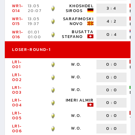
WR1-
13.05
KHOSHDEL
3
:
4
014
20:07
SIROOS
M
WR1-
13.05
SARAFIMOSKI
4
:
2
015
19:37
NOVO
B
BUSATTA
WR1-
01.01
0
:
4
STEFANO
016
01:00
B
LOSER-ROUND-1
LR1-
W.O.
0
:
0
001
B
LR1-
W.O.
0
:
0
002
LR1-
W.O.
0
:
0
003
D
LR1-
IMERI ALMIR
0
:
0
004
LR1-
W.O.
0
:
0
005
T
LR1-
W.O.
0
:
0
006