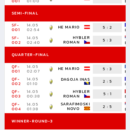
001
01:00
R
SEMI-FINAL
SF-
14.05
HE MARIO
5
:
2
001
02:54
I
HYBLER
SF-
14.05
5
:
3
ROMAN
002
02:40
B
QUARTER-FINAL
QF-
14.05
HE MARIO
5
:
3
001
02:07
HE
QF-
14.05
DAGOJA INAS
2
:
5
002
01:10
I
QF-
14.05
HYBLER
5
:
1
003
00:38
ROMAN
N
SARAFIMOSKI
QF-
14.05
2
:
5
NOVO
004
01:38
B
WINNER-ROUND-3