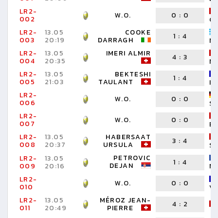
LR2-
W.O.
0
:
0
002
G
LR2-
13.05
COOKE
1
:
4
003
20:19
DARRAGH
NI
LR2-
13.05
IMERI ALMIR
4
:
3
004
20:35
M
LR2-
13.05
BEKTESHI
1
:
4
005
21:03
TAULANT
I
LR2-
W.O.
0
:
0
006
S
LR2-
W.O.
0
:
0
007
B
LR2-
13.05
HABERSAAT
3
:
4
008
20:37
URSULA
S
PETROVIC
LR2-
13.05
1
:
4
DEJAN
M
009
20:16
LR2-
W.O.
0
:
0
010
V
LR2-
13.05
MÉROZ JEAN-
4
:
2
011
20:49
PIERRE