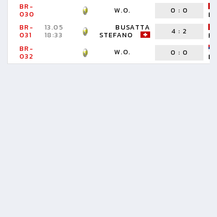
BR-
W.O.
0
:
0
030
B
BR-
13.05
BUSATTA
4
:
2
031
18:33
STEFANO
R
BR-
W.O.
0
:
0
032
B