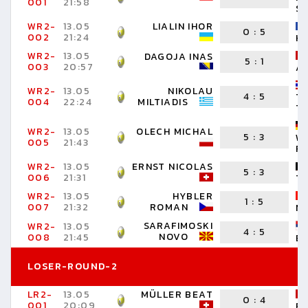
001
21:58
S
WR2-
13.05
LIALIN IHOR
0
:
5
002
21:24
HE
WR2-
13.05
DAGOJA INAS
5
:
1
003
20:57
A
WR2-
13.05
NIKOLAU
4
:
5
T
004
22:24
MILTIADIS
T
WR2-
13.05
OLECH MICHAL
5
:
3
W
005
21:43
F
WR2-
13.05
ERNST NICOLAS
5
:
3
006
21:31
T
WR2-
13.05
HYBLER
1
:
5
007
21:32
ROMAN
M
SARAFIMOSKI
WR2-
13.05
4
:
5
NOVO
008
21:45
B
LOSER-ROUND-2
LR2-
13.05
MÜLLER BEAT
0
:
4
001
20:09
EN