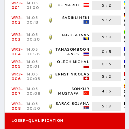
WR3-
14.05
HE MARIO
5
:
2
001
01:00
I
WR3-
14.05
SADIKU HEKI
5
:
2
W
002
00:13
F
WR3-
14.05
DAGOJA INAS
5
:
3
R
003
00:30
S
WR3-
14.05
TANASOMBOON
0
:
5
004
00:26
TANES
I
WR3-
14.05
OLECH MICHAL
0
:
5
005
00:01
R
WR3-
14.05
ERNST NICOLAS
5
:
2
006
00:05
A
WR3-
14.05
SONKUR
4
:
5
S
007
00:08
MUSTAFA
N
SARAC BOJANA
WR3-
14.05
5
:
3
T
008
00:50
LOSER-QUALIFICATION