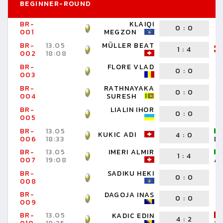
BEGINNER-ROUND
BR-
KLAIQI
0
:
0
001
MEGZON
BR-
13.05
MÜLLER BEAT
1
:
4
002
18:08
BR-
FLORE VLAD
0
:
0
003
BR-
RATHNAYAKA
0
:
0
004
SURESH
BR-
LIALIN IHOR
0
:
0
005
BR-
13.05
KUKIC ADI
4
:
0
006
18:33
D
BR-
13.05
IMERI ALMIR
1
:
4
007
19:08
A
BR-
SADIKU HEKI
0
:
0
008
BR-
DAGOJA INAS
0
:
0
009
BR-
13.05
KADIC EDIN
4
:
2