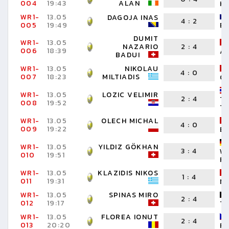
004
19:43
ALAN
HE
WR1-
13.05
DAGOJA INAS
4
:
2
005
19:49
ED
DUMIT
WR1-
13.05
NAZARIO
2
:
4
006
18:39
A
BADUI
WR1-
13.05
NIKOLAU
4
:
0
007
18:23
MILTIADIS
O
WR1-
13.05
LOZIC VELIMIR
2
:
4
T
008
19:52
T
WR1-
13.05
OLECH MICHAL
4
:
0
009
19:22
EN
WR1-
13.05
YILDIZ GÖKHAN
3
:
4
W
010
19:51
F
WR1-
13.05
KLAZIDIS NIKOS
1
:
4
011
19:31
N
WR1-
13.05
SPINAS MIRO
2
:
4
012
19:17
T
WR1-
13.05
FLOREA IONUT
2
:
4
013
20:20
R