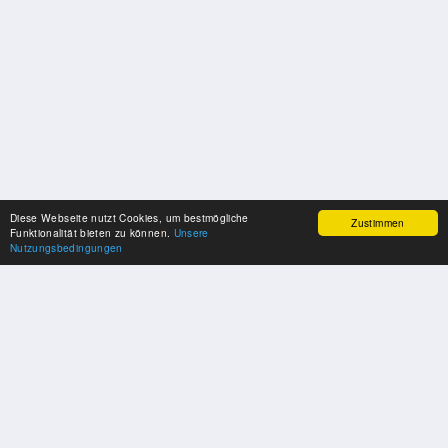
Diese Webseite nutzt Cookies, um bestmögliche
Zustimmen
Funktionalität bieten zu können.
Unsere
Nutzungsbedingungen
SPONSOREN
Swisspool dankt im Namen unserer Sportler, für die Unterstützung