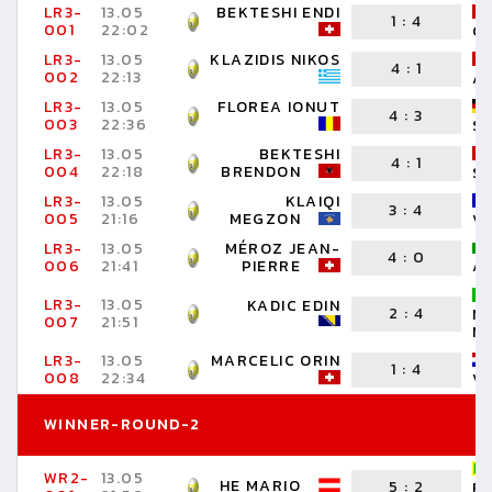
LR3-
13.05
BEKTESHI ENDI
1
:
4
001
22:02
G
LR3-
13.05
KLAZIDIS NIKOS
4
:
1
002
22:13
A
LR3-
13.05
FLOREA IONUT
4
:
3
003
22:36
S
LR3-
13.05
BEKTESHI
4
:
1
004
22:18
BRENDON
S
LR3-
13.05
KLAIQI
3
:
4
005
21:16
MEGZON
V
LR3-
13.05
MÉROZ JEAN-
4
:
0
006
21:41
PIERRE
A
LR3-
13.05
KADIC EDIN
2
:
4
N
007
21:51
M
LR3-
13.05
MARCELIC ORIN
1
:
4
008
22:34
VE
WINNER-ROUND-2
WR2-
13.05
HE MARIO
5
:
2
R