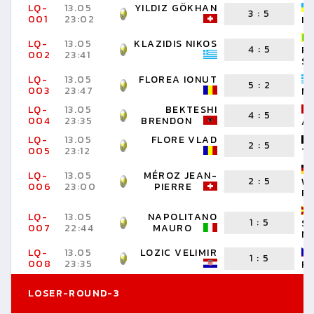
LQ-
13.05
YILDIZ GÖKHAN
3
:
5
001
23:02
I
LQ-
13.05
KLAZIDIS NIKOS
4
:
5
R
002
23:41
S
LQ-
13.05
FLOREA IONUT
5
:
2
003
23:47
MI
LQ-
13.05
BEKTESHI
4
:
5
004
23:35
BRENDON
A
LQ-
13.05
FLORE VLAD
2
:
5
005
23:12
T
LQ-
13.05
MÉROZ JEAN-
2
:
5
W
006
23:00
PIERRE
F
LQ-
13.05
NAPOLITANO
1
:
5
S
007
22:44
MAURO
N
LQ-
13.05
LOZIC VELIMIR
1
:
5
008
23:35
R
LOSER-ROUND-3