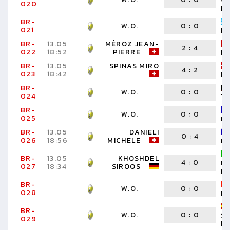
W
020
F
BR-
W.O.
0
:
0
021
NI
BR-
13.05
MÉROZ JEAN-
2
:
4
022
18:52
PIERRE
N
BR-
13.05
SPINAS MIRO
4
:
2
023
18:42
B
BR-
W.O.
0
:
0
024
T
BR-
W.O.
0
:
0
025
I
BR-
13.05
DANIELI
0
:
4
026
18:56
MICHELE
R
BR-
13.05
KHOSHDEL
4
:
0
N
027
18:34
SIROOS
M
BR-
W.O.
0
:
0
028
M
BR-
W.O.
0
:
0
S
029
N