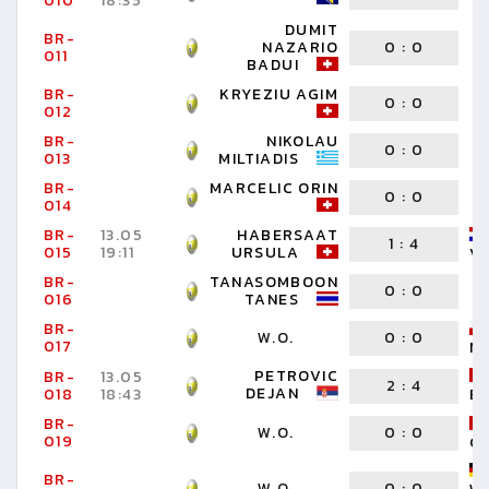
010
18:35
T
DUMIT
BR-
NAZARIO
0
:
0
011
BADUI
BR-
KRYEZIU AGIM
0
:
0
012
BR-
NIKOLAU
0
:
0
013
MILTIADIS
BR-
MARCELIC ORIN
0
:
0
014
BR-
13.05
HABERSAAT
1
:
4
015
19:11
URSULA
VE
BR-
TANASOMBOON
0
:
0
016
TANES
BR-
W.O.
0
:
0
017
M
PETROVIC
BR-
13.05
2
:
4
DEJAN
018
18:43
EN
BR-
W.O.
0
:
0
019
G
BR-
W.O.
0
:
0