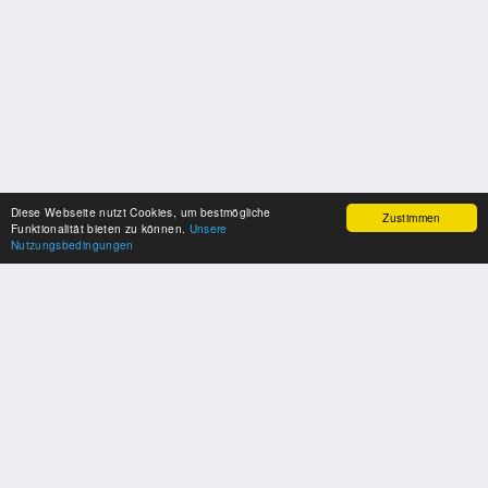
Diese Webseite nutzt Cookies, um bestmögliche
Zustimmen
Funktionalität bieten zu können.
Unsere
Nutzungsbedingungen
SPONSOREN
Swisspool dankt im Namen unserer Sportler, für die Unterstützung