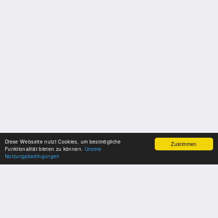
Diese Webseite nutzt Cookies, um bestmögliche
Zustimmen
Funktionalität bieten zu können.
Unsere
Nutzungsbedingungen
SPONSOREN
Swisspool dankt im Namen unserer Sportler, für die Unterstützung