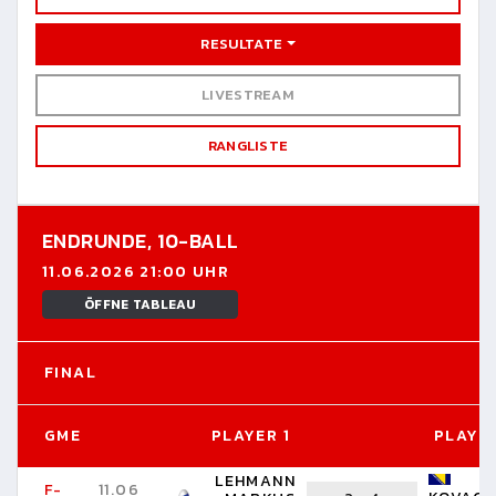
RESULTATE
LIVESTREAM
RANGLISTE
ENDRUNDE,
10-BALL
11.06.2026 21:00 UHR
ÖFFNE TABLEAU
FINAL
GME
PLAYER 1
PLAYER
LEHMANN
F-
11.06