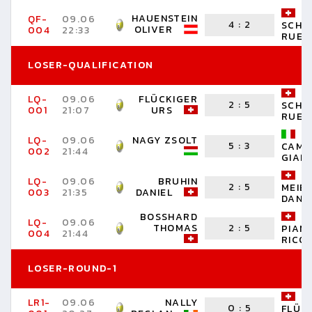
HAUENSTEIN
QF-
09.06
4
:
2
SCHO
OLIVER
004
22:33
RUED
LOSER-QUALIFICATION
LQ-
09.06
FLÜCKIGER
2
:
5
SCHO
001
21:07
URS
RUED
LQ-
09.06
NAGY ZSOLT
5
:
3
CAMP
002
21:44
GIANN
LQ-
09.06
BRUHIN
2
:
5
MEIE
003
21:35
DANIEL
DANI
BOSSHARD
LQ-
09.06
THOMAS
2
:
5
PIAN
004
21:44
RICO
LOSER-ROUND-1
LR1-
09.06
NALLY
0
:
5
FLÜC