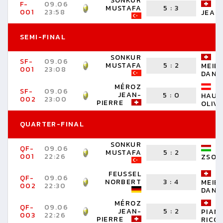
SONKUR
F-
09.06
MUSTAFA
5
:
3
001
23:58
JEAN
SEMI-FINAL
SONKUR
SF-
09.06
MUSTAFA
5
:
2
MEIE
001
23:08
DANI
MÉROZ
SF-
09.06
JEAN-
5
:
0
HAUE
002
23:00
PIERRE
OLIV
QUARTER-FINAL
SONKUR
QF-
09.06
MUSTAFA
5
:
2
001
22:26
ZSOL
FEUSSEL
QF-
09.06
NORBERT
3
:
4
MEIE
002
22:30
DANI
MÉROZ
QF-
09.06
JEAN-
5
:
2
PIAN
003
22:26
PIERRE
RICO