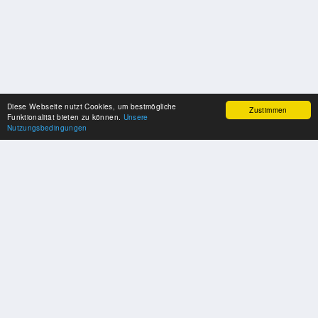
Diese Webseite nutzt Cookies, um bestmögliche
Zustimmen
Funktionalität bieten zu können.
Unsere
Nutzungsbedingungen
SPONSOREN
Swisspool dankt im Namen unserer Sportler, für die Unterstützung
PARTNER