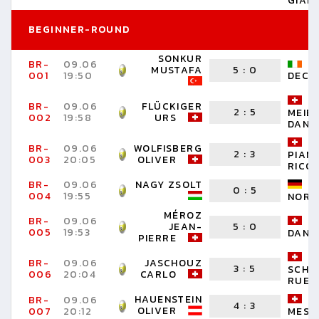
GIANN
BEGINNER-ROUND
SONKUR
BR-
09.06
MUSTAFA
5
:
0
001
19:50
DECL
BR-
09.06
FLÜCKIGER
2
:
5
MEIE
002
19:58
URS
DANI
BR-
09.06
WOLFISBERG
2
:
3
PIAN
003
20:05
OLIVER
RICO
BR-
09.06
NAGY ZSOLT
0
:
5
004
19:55
NORB
MÉROZ
BR-
09.06
JEAN-
5
:
0
005
19:53
DANI
PIERRE
BR-
09.06
JASCHOUZ
3
:
5
SCHO
006
20:04
CARLO
RUED
HAUENSTEIN
BR-
09.06
4
:
3
OLIVER
007
20:12
MESSE