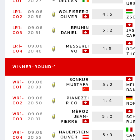
001
20:27
DECLAN
URS
LR1-
09.06
WOLFISBERG
4
:
5
002
20:58
OLIVER
ZSOL
LR1-
09.06
BRUHIN
5
:
2
JASC
003
20:51
DANIEL
CARL
LR1-
09.06
MESSERLI
1
:
5
BOSS
004
20:46
IVO
THOM
WINNER-ROUND-1
SONKUR
WR1-
09.06
MUSTAFA
5
:
2
MEIE
001
20:39
DANI
WR1-
09.06
PIANEZZI
1
:
4
002
20:50
RICO
NORB
MÉROZ
WR1-
09.06
JEAN-
5
:
0
SCHO
003
20:31
PIERRE
RUED
HAUENSTEIN
WR1-
09.06
5
:
3
CAMP
OLIVER
004
20:55