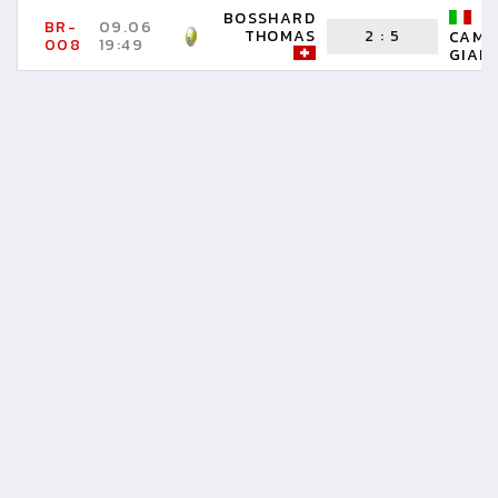
BOSSHARD
BR-
09.06
THOMAS
2
:
5
CAMP
008
19:49
GIANN