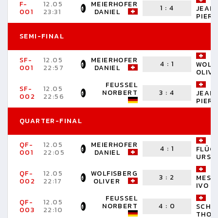
F-
12.05
MEIERHOFER
1
:
4
JEAN
001
23:31
DANIEL
PIER
SEMI-FINAL
SF-
12.05
MEIERHOFER
4
:
1
WOLF
001
22:57
DANIEL
OLIV
FEUSSEL
SF-
12.05
NORBERT
3
:
4
JEAN
002
22:56
PIER
QUARTER-FINAL
QF-
12.05
MEIERHOFER
4
:
1
FLÜC
001
22:05
DANIEL
URS
QF-
12.05
WOLFISBERG
3
:
2
MESS
002
22:17
OLIVER
IVO
FEUSSEL
QF-
12.05
NORBERT
4
:
0
SCHU
003
22:10
THOM