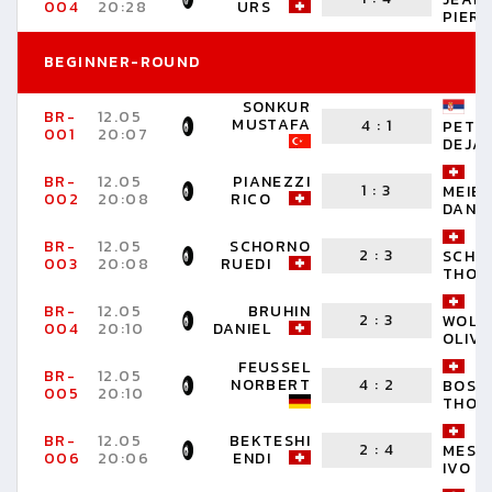
004
20:28
URS
PIER
BEGINNER-ROUND
SONKUR
BR-
12.05
MUSTAFA
4
:
1
PETR
001
20:07
DEJA
BR-
12.05
PIANEZZI
1
:
3
MEIE
002
20:08
RICO
DANIE
BR-
12.05
SCHORNO
2
:
3
SCHU
003
20:08
RUEDI
THOM
BR-
12.05
BRUHIN
2
:
3
WOLF
004
20:10
DANIEL
OLIV
FEUSSEL
BR-
12.05
NORBERT
4
:
2
BOSS
005
20:10
THOM
BR-
12.05
BEKTESHI
2
:
4
MESS
006
20:06
ENDI
IVO