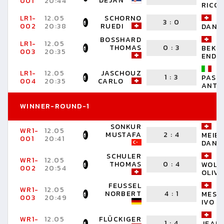
DEJAN
001
20:44
RICO
LR1-
12.05
SCHORNO
3
:
0
002
20:38
RUEDI
DANIE
BOSSHARD
LR1-
12.05
THOMAS
0
:
3
BEKT
003
20:35
ENDI
LR1-
12.05
JASCHOUZ
1
:
3
PASCA
004
20:35
CARLO
ANTO
WINNER-ROUND-1
SONKUR
WR1-
12.05
MUSTAFA
2
:
4
MEIE
001
20:41
DANIE
SCHULER
WR1-
12.05
THOMAS
0
:
4
WOLF
002
20:54
OLIV
FEUSSEL
WR1-
12.05
NORBERT
4
:
1
MESS
003
20:49
IVO
WR1-
12.05
FLÜCKIGER
1
:
4
JEAN