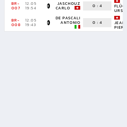
BR-
12.05
JASCHOUZ
0
:
4
FLÜC
007
19:54
CARLO
URS
DE PASCALI
BR-
12.05
ANTONIO
0
:
4
JEAN
008
19:43
PIER