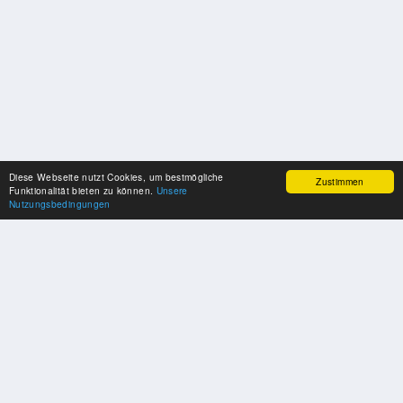
Diese Webseite nutzt Cookies, um bestmögliche
Zustimmen
Funktionalität bieten zu können.
Unsere
Nutzungsbedingungen
SPONSOREN
Swisspool dankt im Namen unserer Sportler, für die Unterstützung