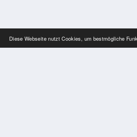
Diese Webseite nutzt Cookies, um bestmögliche Funkt
SPONSOREN
Swisspool dankt im Namen
unserer Sportler, für die
Unterstützung
PARTNER
Nat./Int. Sportverbände &
Organisationen