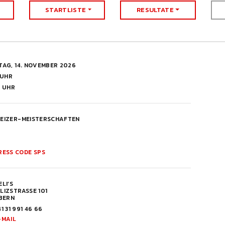
STARTLISTE
RESULTATE
TAG, 14. NOVEMBER 2026
 UHR
0 UHR
EIZER-MEISTERSCHAFTEN
RESS CODE SPS
LI’S
LIZSTRASSE 101
 BERN
41 31 991 46 66
-MAIL