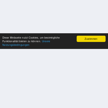
Diese Webseite nutzt Cookies, um bestmögliche
Zustimmen
Funktionalität bieten zu können.
Unsere
Nutzungsbedingungen
SPONSOREN
Swisspool dankt im Namen unserer Sportler, für die Unterstützung