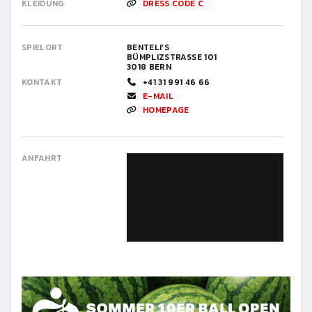
KLEIDUNG
DRESS CODE C
SPIELORT
BENTELI’S
BÜMPLIZSTRASSE 101
3018 BERN
KONTAKT
+41 31 991 46 66
E-MAIL
HOMEPAGE
ANFAHRT