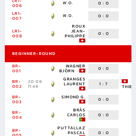
LR1-
W.O.
W
0
:
0
006
LR1-
W.O.
W
0
:
0
007
ROUX
LR1-
JEAN-
0
:
0
W
008
PHILIPPE
BEGINNER-ROUND
BR-
WAGNER
0
:
0
W
001
BJÖRN
GRANGES
BR-
20.06
S
LAURENT
1
:
7
002
11:46
THIER
BR-
SIMOND G.
0
:
0
W
003
BRÀS
BR-
CARLOS
0
:
0
W
004
PUTTALLAZ
BR-
PASCAL
0
:
0
W
005