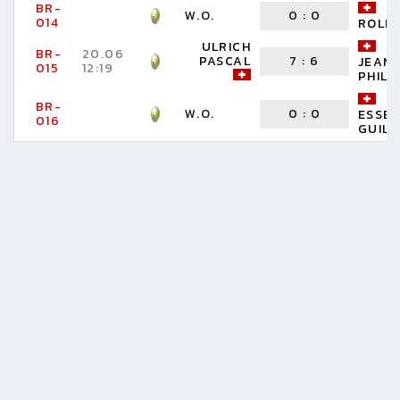
BR-
F
W.O.
0
:
0
014
ROLF
ULRICH
R
BR-
20.06
PASCAL
7
:
6
JEAN-
015
12:19
PHILI
BR-
W.O.
0
:
0
ESSEI
016
GUIL