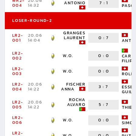
WR2-
20.06
U
ANTONIO
7
:
1
004
14:32
PASC
LOSER-ROUND-2
GRANGES
LR2-
20.06
R
LAURENT
0
:
7
001
14:04
ANTO
LR2-
W.O.
0
:
0
CARD
002
FILIPE
LR2-
F
W.O.
0
:
0
003
ROLF
LR2-
20.06
FISCHER
3
:
7
ESSEI
004
14:22
ANNA
GUIL
ROCHA
LR2-
20.06
S
ALVARO
5
:
7
005
14:22
THIER
LR2-
W.O.
0
:
0
006
SIMON
LR2-
W.O.
0
:
0
PUTT