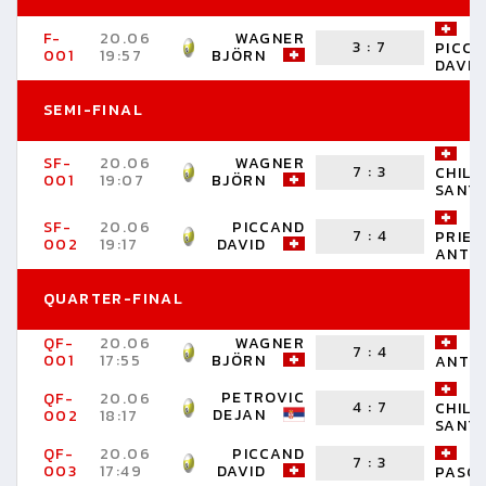
F-
20.06
WAGNER
3
:
7
PICC
001
19:57
BJÖRN
DAVID
SEMI-FINAL
SF-
20.06
WAGNER
7
:
3
CHILL
001
19:07
BJÖRN
SANT
SF-
20.06
PICCAND
7
:
4
PRIE
002
19:17
DAVID
ANTO
QUARTER-FINAL
QF-
20.06
WAGNER
R
7
:
4
001
17:55
BJÖRN
ANTO
PETROVIC
QF-
20.06
4
:
7
CHILL
DEJAN
002
18:17
SANT
QF-
20.06
PICCAND
U
7
:
3
003
17:49
DAVID
PASC