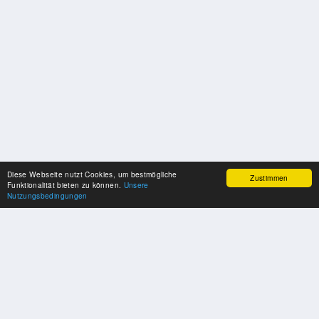
Diese Webseite nutzt Cookies, um bestmögliche
Zustimmen
Funktionalität bieten zu können.
Unsere
Nutzungsbedingungen
SPONSOREN
Swisspool dankt im Namen unserer Sportler, für die Unterstützung