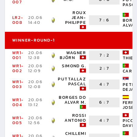
007
PASC
ROUX
LR2-
20.06
JEAN-
7
:
6
BORG
008
14:40
PHILIPPE
ALVAR
WINNER-ROUND-1
WR1-
20.06
WAGNER
S
7
:
2
001
12:38
BJÖRN
THIER
WR1-
20.06
SIMOND G.
B
2
:
7
002
12:09
CARL
PUTTALLAZ
WR1-
20.06
PASCAL
4
:
7
PETR
003
12:08
DEJA
BORGES DO
WR1-
20.06
ALVAR M.
6
:
7
FERN
004
13:12
JOSÉ
ROSSI
WR1-
20.06
ANTONIO
4
:
7
PICC
005
12:56
DAVID
CHILLEMI
WR1-
20.06