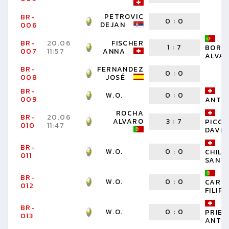
PETROVIC
BR-
W
0
:
0
DEJAN
006
BR-
20.06
FISCHER
1
:
7
BORG
007
11:57
ANNA
ALVAR
BR-
FERNANDEZ
0
:
0
W
008
JOSÉ
BR-
R
W.O.
0
:
0
009
ANTO
ROCHA
BR-
20.06
ALVARO
3
:
7
PICC
010
11:47
DAVID
BR-
W.O.
0
:
0
CHILL
011
SANT
BR-
W.O.
0
:
0
CARD
012
FILIPE
BR-
W.O.
0
:
0
PRIE
013
ANTO