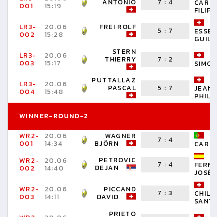
ANTONIO
7
:
4
CARD
001
15:19
FILIPE
LR3-
20.06
FREI ROLF
5
:
7
ESSEI
002
15:28
GUIL
STERN
LR3-
20.06
THIERRY
7
:
2
003
15:17
SIMON
PUTTALLAZ
R
LR3-
20.06
PASCAL
5
:
7
JEAN-
004
15:48
PHILI
WINNER-ROUND-2
WR2-
20.06
WAGNER
B
7
:
4
001
14:34
BJÖRN
CARL
PETROVIC
WR2-
20.06
7
:
4
FERN
DEJAN
002
14:40
JOSÉ
WR2-
20.06
PICCAND
7
:
3
CHILL
003
14:11
DAVID
SANT
PRIETO