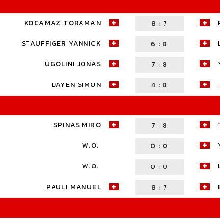
KOCAMAZ TORAMAN
8
:
7
STAUFFIGER YANNICK
6
:
8
UGOLINI JONAS
7
:
8
DAYEN SIMON
4
:
8
SPINAS MIRO
7
:
8
W.O.
0
:
0
W.O.
0
:
0
PAULI MANUEL
8
:
7