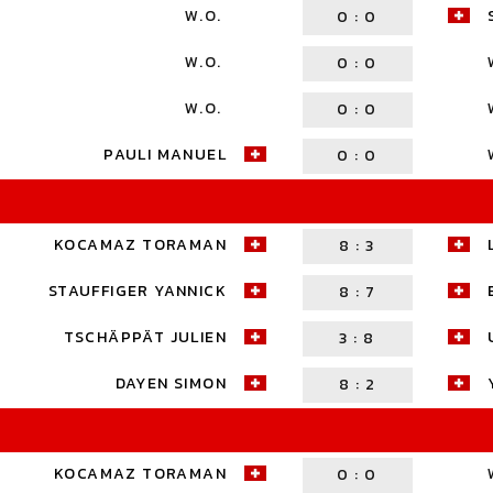
W.O.
0
:
0
W.O.
0
:
0
W.O.
0
:
0
PAULI MANUEL
0
:
0
KOCAMAZ TORAMAN
8
:
3
STAUFFIGER YANNICK
8
:
7
TSCHÄPPÄT JULIEN
3
:
8
DAYEN SIMON
8
:
2
KOCAMAZ TORAMAN
0
:
0