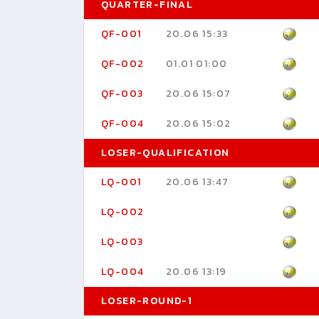
QUARTER-FINAL
QF-001
20.06 15:33
QF-002
01.01 01:00
QF-003
20.06 15:07
QF-004
20.06 15:02
LOSER-QUALIFICATION
LQ-001
20.06 13:47
LQ-002
LQ-003
LQ-004
20.06 13:19
LOSER-ROUND-1