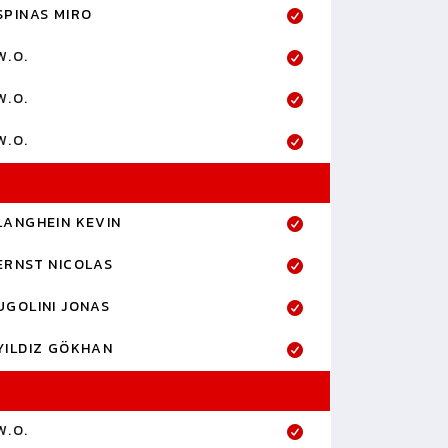
SPINAS MIRO
W.O.
W.O.
W.O.
LANGHEIN KEVIN
ERNST NICOLAS
UGOLINI JONAS
YILDIZ GÖKHAN
W.O.