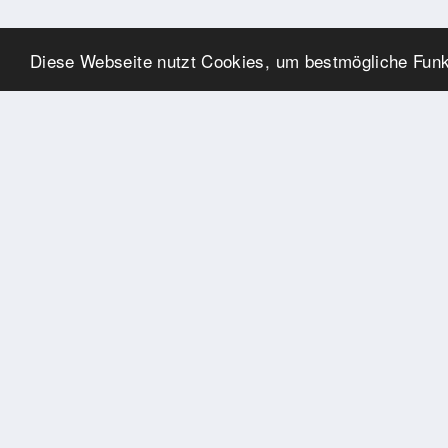
Diese Webseite nutzt Cookies, um bestmögliche Funkt
SPONSOREN
Swisspool dankt im Namen
unserer Sportler, für die
Unterstützung
PARTNER
Nat./Int. Sportverbände &
Organisationen