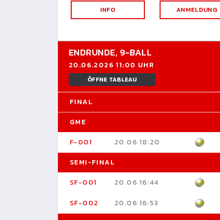
INFO
ANMELDUNG
ENDRUNDE,
9-BALL
20.06.2026 11:00 UHR
ÖFFNE TABLEAU
FINAL
GME
F-001
20.06 18:20
SEMI-FINAL
SF-001
20.06 16:44
SF-002
20.06 16:53