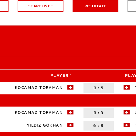
STARTLISTE
RESULTATE
PLAYER 1
PLA
KOCAMAZ TORAMAN
8
:
5
KOCAMAZ TORAMAN
8
:
3
YILDIZ GÖKHAN
6
:
8