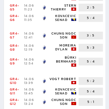
GR4-
14.06
STERN
2
:
5
G5
11:23
THIERRY
D
GR4-
14.06
KOVACEVIC
5
:
4
G6
11:35
SENAD
N
GR4-
14.06
CHUNG NGOC
3
:
5
G7
12:41
SON
R
MOREIRA
GR4-
14.06
K
5
:
3
DYLAN
G8
12:19
S
BÜRKI
GR4-
14.06
BERNHARD
5
:
4
G9
12:54
T
GR4-
14.06
VOGT ROBERT
5
:
2
G10
13:39
T
GR4-
14.06
KOVACEVIC
5
:
4
G11
13:45
SENAD
B
GR4-
14.06
CHUNG NGOC
5
:
1
G12
13:24
SON
D