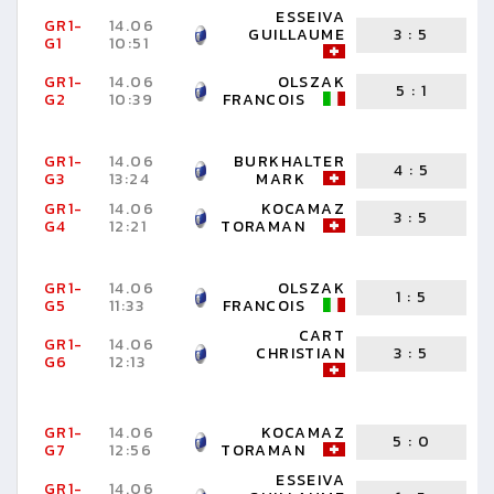
ESSEIVA
GR1-
14.06
GUILLAUME
3
:
5
B
G1
10:51
M
GR1-
14.06
OLSZAK
5
:
1
G2
10:39
FRANCOIS
C
GR1-
14.06
BURKHALTER
4
:
5
G3
13:24
MARK
F
GR1-
14.06
KOCAMAZ
3
:
5
G4
12:21
TORAMAN
G
GR1-
14.06
OLSZAK
1
:
5
G5
11:33
FRANCOIS
T
CART
GR1-
14.06
CHRISTIAN
3
:
5
B
G6
12:13
M
GR1-
14.06
KOCAMAZ
5
:
0
G7
12:56
TORAMAN
C
ESSEIVA
GR1-
14.06