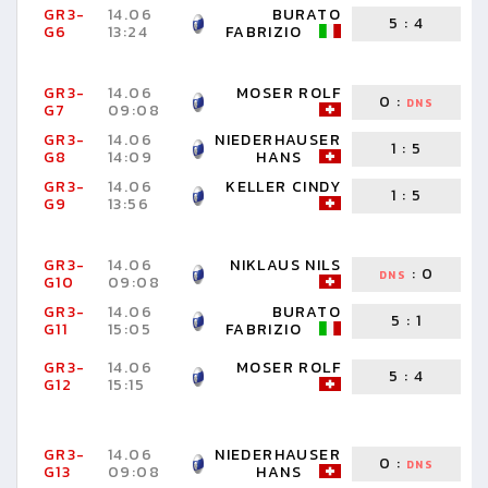
GR3-
14.06
BURATO
5
:
4
G6
13:24
FABRIZIO
R
GR3-
14.06
MOSER ROLF
0
:
DNS
G7
09:08
N
GR3-
14.06
NIEDERHAUSER
1
:
5
G8
14:09
HANS
F
GR3-
14.06
KELLER CINDY
1
:
5
G9
13:56
J
GR3-
14.06
NIKLAUS NILS
:
0
DNS
G10
09:08
J
GR3-
14.06
BURATO
5
:
1
G11
15:05
FABRIZIO
C
GR3-
14.06
MOSER ROLF
5
:
4
N
G12
15:15
H
GR3-
14.06
NIEDERHAUSER
0
:
DNS
G13
09:08
HANS
N