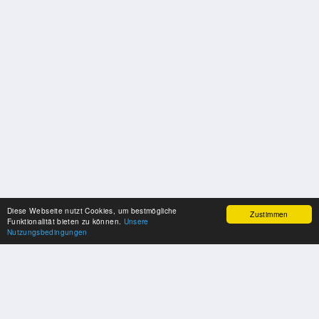
Diese Webseite nutzt Cookies, um bestmögliche
Zustimmen
Funktionalität bieten zu können.
Unsere
Nutzungsbedingungen
SPONSOREN
Swisspool dankt im Namen unserer Sportler, für die Unterstützung