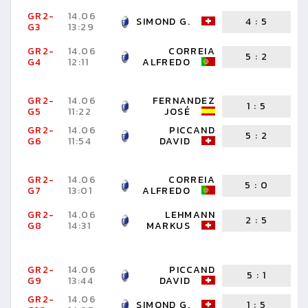
GR2-
14.06
SIMOND G.
4
:
5
F
G3
13:29
J
GR2-
14.06
CORREIA
5
:
2
G4
12:11
ALFREDO
M
GR2-
14.06
FERNANDEZ
1
:
5
G5
11:22
JOSÉ
A
GR2-
14.06
PICCAND
5
:
2
G6
11:54
DAVID
GR2-
14.06
CORREIA
5
:
0
G7
13:01
ALFREDO
D
GR2-
14.06
LEHMANN
2
:
5
F
G8
14:31
MARKUS
J
GR2-
14.06
PICCAND
5
:
1
G9
13:44
DAVID
M
GR2-
14.06
SIMOND G.
1
:
5