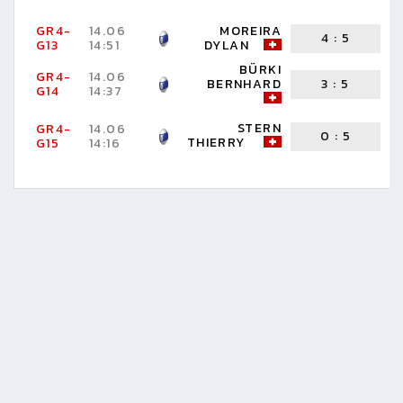
GR4-
14.06
MOREIRA
4
:
5
G13
14:51
DYLAN
R
BÜRKI
GR4-
14.06
BERNHARD
3
:
5
G14
14:37
N
STERN
GR4-
14.06
K
0
:
5
THIERRY
G15
14:16
S