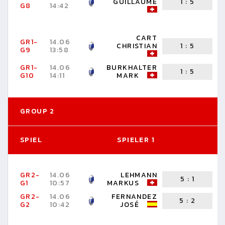
GUILLAUME
1
:
5
G8
14:42
F
CART
GR1-
14.06
CHRISTIAN
1
:
5
G9
13:58
G
GR1-
14.06
BURKHALTER
1
:
5
G10
14:11
MARK
T
GROUP 2
SPIEL
SPIELER 1
S
GR2-
14.06
LEHMANN
5
:
1
G1
10:57
MARKUS
GR2-
14.06
FERNANDEZ
5
:
2
G2
10:42
JOSÉ
D