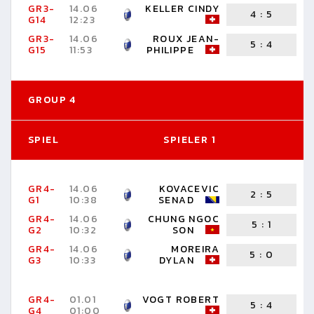
GR3-
14.06
KELLER CINDY
4
:
5
G14
12:23
R
GR3-
14.06
ROUX JEAN-
5
:
4
G15
11:53
PHILIPPE
F
GROUP 4
SPIEL
SPIELER 1
S
GR4-
14.06
KOVACEVIC
2
:
5
G1
10:38
SENAD
R
GR4-
14.06
CHUNG NGOC
5
:
1
G2
10:32
SON
T
GR4-
14.06
MOREIRA
5
:
0
G3
10:33
DYLAN
B
GR4-
01.01
VOGT ROBERT
5
:
4
G4
01:00
B