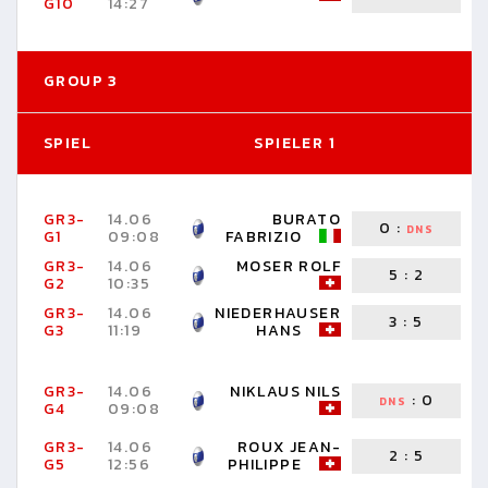
G10
14:27
A
GROUP 3
SPIEL
SPIELER 1
S
GR3-
14.06
BURATO
0
:
DNS
G1
09:08
FABRIZIO
N
GR3-
14.06
MOSER ROLF
5
:
2
G2
10:35
J
GR3-
14.06
NIEDERHAUSER
3
:
5
G3
11:19
HANS
C
GR3-
14.06
NIKLAUS NILS
:
0
DNS
G4
09:08
C
GR3-
14.06
ROUX JEAN-
2
:
5
N
G5
12:56
PHILIPPE
H