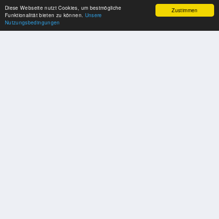
Diese Webseite nutzt Cookies, um bestmögliche
Zustimmen
Funktionalität bieten zu können.
Unsere
Nutzungsbedingungen
SPONSOREN
Swisspool dankt im Namen unserer Sportler, für die Unterstützung
PARTNER
Nat./Int. Sportverbände & Organisationen