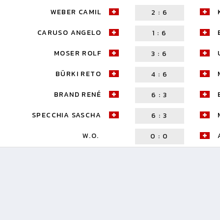
WEBER CAMIL
2
:
6
CARUSO ANGELO
1
:
6
MOSER ROLF
3
:
6
BÜRKI RETO
4
:
6
BRAND RENÉ
6
:
3
SPECCHIA SASCHA
6
:
3
W.O.
0
:
0