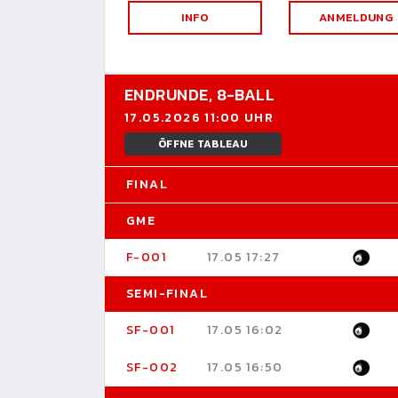
INFO
ANMELDUNG
ENDRUNDE,
8-BALL
17.05.2026 11:00 UHR
ÖFFNE TABLEAU
FINAL
GME
F-001
17.05 17:27
SEMI-FINAL
SF-001
17.05 16:02
SF-002
17.05 16:50