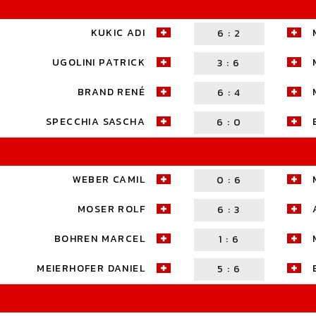
KUKIC ADI
6
:
2
UGOLINI PATRICK
3
:
6
BRAND RENÉ
6
:
4
SPECCHIA SASCHA
6
:
0
WEBER CAMIL
0
:
6
MOSER ROLF
6
:
3
BOHREN MARCEL
1
:
6
MEIERHOFER DANIEL
5
:
6