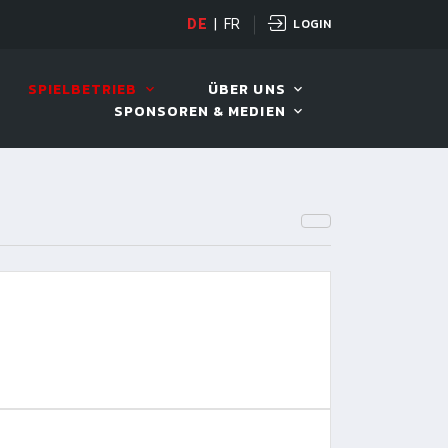
LOGIN
OPEN
DE
|
FR
10. AUG. 2026, 19:00
SPIELBETRIEB
ÜBER UNS
SPONSOREN & MEDIEN