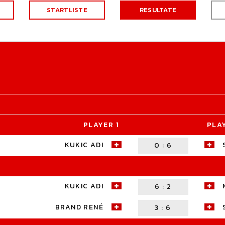
STARTLISTE
RESULTATE
PLAYER 1
PLA
KUKIC ADI
0
:
6
KUKIC ADI
6
:
2
BRAND RENÉ
3
:
6