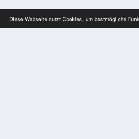
Diese Webseite nutzt Cookies, um bestmögliche Funkt
SPONSOREN
Swisspool dankt im Namen
unserer Sportler, für die
Unterstützung
PARTNER
Nat./Int. Sportverbände &
Organisationen