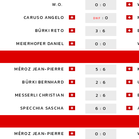
W.O.
0
:
0
CARUSO ANGELO
:
0
DNF
BÜRKI RETO
3
:
6
MEIERHOFER DANIEL
0
:
0
MÉROZ JEAN-PIERRE
5
:
6
BÜRKI BERNHARD
2
:
6
MESSERLI CHRISTIAN
2
:
6
SPECCHIA SASCHA
6
:
0
MÉROZ JEAN-PIERRE
0
:
0