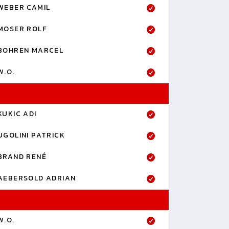
WEBER CAMIL
MOSER ROLF
BOHREN MARCEL
W.O.
KUKIC ADI
UGOLINI PATRICK
BRAND RENÉ
AEBERSOLD ADRIAN
W.O.